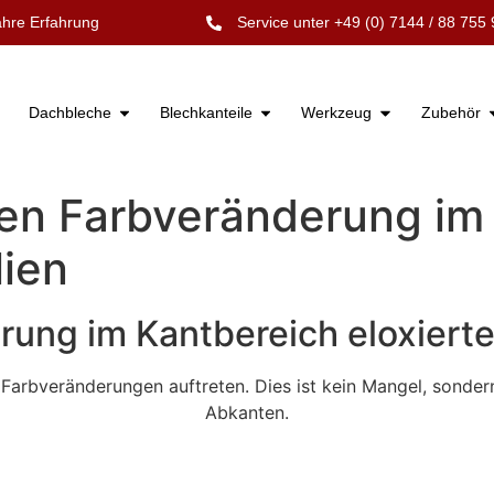
hre Erfahrung
Service unter +49 (0) 7144 / 88 755 
Dachbleche
Blechkanteile
Werkzeug
Zubehör
ten Farbveränderung im
lien
ung im Kantbereich eloxierte
 Farbveränderungen auftreten. Dies ist kein Mangel, sond
Abkanten.