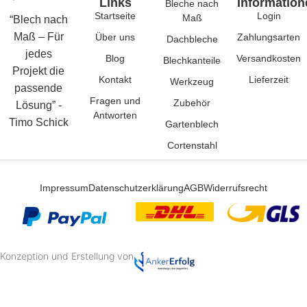
Links
Information
Bleche nach
Startseite
Login
Maß
“Blech nach
Maß – Für
Über uns
Zahlungsarten
Dachbleche
jedes
Blog
Versandkosten
Blechkanteile
Projekt die
Kontakt
Lieferzeit
Werkzeug
passende
Fragen und
Zubehör
Lösung” -
Antworten
Timo Schick
Gartenblech
Cortenstahl
Impressum
Datenschutzerklärung
AGB
Widerrufsrecht
Konzeption und Erstellung von