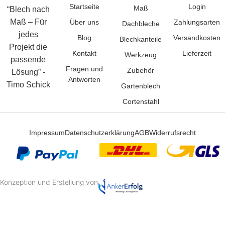
Startseite
Login
Maß
“Blech nach
Maß – Für
Über uns
Zahlungsarten
Dachbleche
jedes
Blog
Versandkosten
Blechkanteile
Projekt die
Kontakt
Lieferzeit
Werkzeug
passende
Fragen und
Zubehör
Lösung” -
Antworten
Timo Schick
Gartenblech
Cortenstahl
Impressum
Datenschutzerklärung
AGB
Widerrufsrecht
Konzeption und Erstellung von